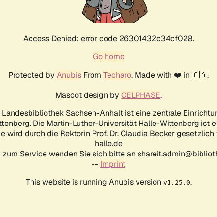
Access Denied: error code 26301432c34cf028.
Go home
Protected by
Anubis
From
Techaro
. Made with ❤️ in 🇨🇦.
Mascot design by
CELPHASE
.
d Landesbibliothek Sachsen-Anhalt ist eine zentrale Einrichtu
ttenberg. Die Martin-Luther-Universität Halle-Wittenberg ist 
ie wird durch die Rektorin Prof. Dr. Claudia Becker gesetzlich
halle.de
 zum Service wenden Sie sich bitte an shareit.admin@biblioth
--
Imprint
This website is running Anubis version
.
v1.25.0