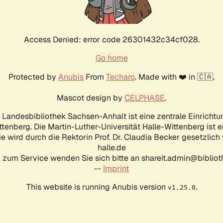
Access Denied: error code 26301432c34cf028.
Go home
Protected by
Anubis
From
Techaro
. Made with ❤️ in 🇨🇦.
Mascot design by
CELPHASE
.
d Landesbibliothek Sachsen-Anhalt ist eine zentrale Einrichtu
ttenberg. Die Martin-Luther-Universität Halle-Wittenberg ist 
ie wird durch die Rektorin Prof. Dr. Claudia Becker gesetzlich
halle.de
 zum Service wenden Sie sich bitte an shareit.admin@biblioth
--
Imprint
This website is running Anubis version
.
v1.25.0