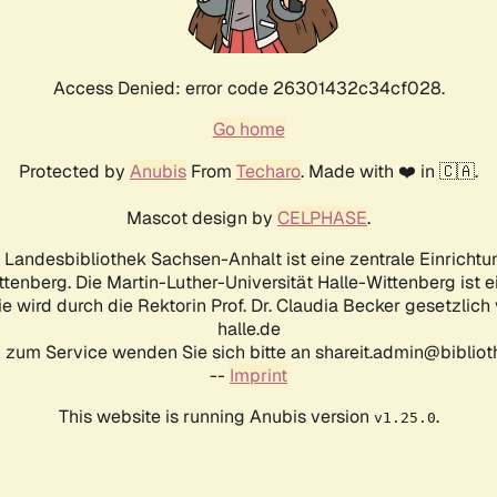
Access Denied: error code 26301432c34cf028.
Go home
Protected by
Anubis
From
Techaro
. Made with ❤️ in 🇨🇦.
Mascot design by
CELPHASE
.
d Landesbibliothek Sachsen-Anhalt ist eine zentrale Einrichtu
ttenberg. Die Martin-Luther-Universität Halle-Wittenberg ist 
ie wird durch die Rektorin Prof. Dr. Claudia Becker gesetzlich
halle.de
 zum Service wenden Sie sich bitte an shareit.admin@biblioth
--
Imprint
This website is running Anubis version
.
v1.25.0