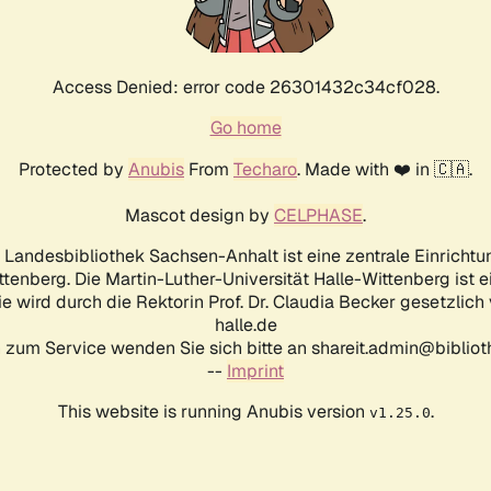
Access Denied: error code 26301432c34cf028.
Go home
Protected by
Anubis
From
Techaro
. Made with ❤️ in 🇨🇦.
Mascot design by
CELPHASE
.
d Landesbibliothek Sachsen-Anhalt ist eine zentrale Einrichtu
ttenberg. Die Martin-Luther-Universität Halle-Wittenberg ist 
ie wird durch die Rektorin Prof. Dr. Claudia Becker gesetzlich
halle.de
 zum Service wenden Sie sich bitte an shareit.admin@biblioth
--
Imprint
This website is running Anubis version
.
v1.25.0