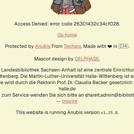
Access Denied: error code 26301432c34cf028.
Go home
Protected by
Anubis
From
Techaro
. Made with ❤️ in 🇨🇦.
Mascot design by
CELPHASE
.
d Landesbibliothek Sachsen-Anhalt ist eine zentrale Einrichtu
ttenberg. Die Martin-Luther-Universität Halle-Wittenberg ist 
ie wird durch die Rektorin Prof. Dr. Claudia Becker gesetzlich
halle.de
 zum Service wenden Sie sich bitte an shareit.admin@biblioth
--
Imprint
This website is running Anubis version
.
v1.25.0