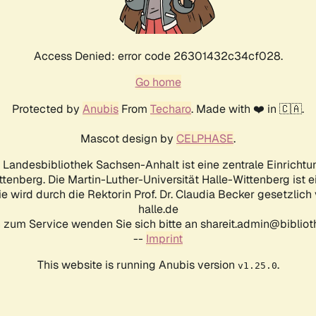
Access Denied: error code 26301432c34cf028.
Go home
Protected by
Anubis
From
Techaro
. Made with ❤️ in 🇨🇦.
Mascot design by
CELPHASE
.
d Landesbibliothek Sachsen-Anhalt ist eine zentrale Einrichtu
ttenberg. Die Martin-Luther-Universität Halle-Wittenberg ist 
ie wird durch die Rektorin Prof. Dr. Claudia Becker gesetzlich
halle.de
 zum Service wenden Sie sich bitte an shareit.admin@biblioth
--
Imprint
This website is running Anubis version
.
v1.25.0