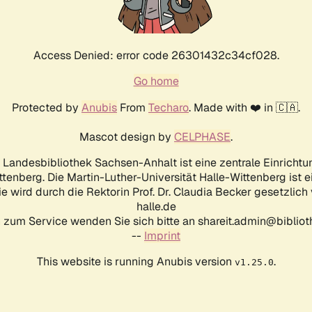
Access Denied: error code 26301432c34cf028.
Go home
Protected by
Anubis
From
Techaro
. Made with ❤️ in 🇨🇦.
Mascot design by
CELPHASE
.
d Landesbibliothek Sachsen-Anhalt ist eine zentrale Einrichtu
ttenberg. Die Martin-Luther-Universität Halle-Wittenberg ist 
ie wird durch die Rektorin Prof. Dr. Claudia Becker gesetzlich
halle.de
 zum Service wenden Sie sich bitte an shareit.admin@biblioth
--
Imprint
This website is running Anubis version
.
v1.25.0