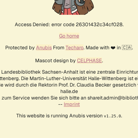
Access Denied: error code 26301432c34cf028.
Go home
Protected by
Anubis
From
Techaro
. Made with ❤️ in 🇨🇦.
Mascot design by
CELPHASE
.
d Landesbibliothek Sachsen-Anhalt ist eine zentrale Einrichtu
ttenberg. Die Martin-Luther-Universität Halle-Wittenberg ist 
ie wird durch die Rektorin Prof. Dr. Claudia Becker gesetzlich
halle.de
 zum Service wenden Sie sich bitte an shareit.admin@biblioth
--
Imprint
This website is running Anubis version
.
v1.25.0