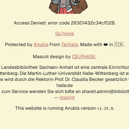
Access Denied: error code 26301432c34cf028.
Go home
Protected by
Anubis
From
Techaro
. Made with ❤️ in 🇨🇦.
Mascot design by
CELPHASE
.
d Landesbibliothek Sachsen-Anhalt ist eine zentrale Einrichtu
ttenberg. Die Martin-Luther-Universität Halle-Wittenberg ist 
ie wird durch die Rektorin Prof. Dr. Claudia Becker gesetzlich
halle.de
 zum Service wenden Sie sich bitte an shareit.admin@biblioth
--
Imprint
This website is running Anubis version
.
v1.25.0