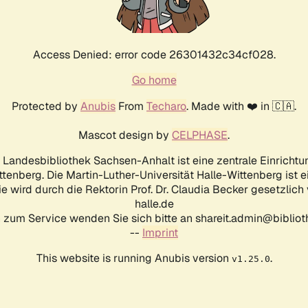
Access Denied: error code 26301432c34cf028.
Go home
Protected by
Anubis
From
Techaro
. Made with ❤️ in 🇨🇦.
Mascot design by
CELPHASE
.
d Landesbibliothek Sachsen-Anhalt ist eine zentrale Einrichtu
ttenberg. Die Martin-Luther-Universität Halle-Wittenberg ist 
ie wird durch die Rektorin Prof. Dr. Claudia Becker gesetzlich
halle.de
 zum Service wenden Sie sich bitte an shareit.admin@biblioth
--
Imprint
This website is running Anubis version
.
v1.25.0