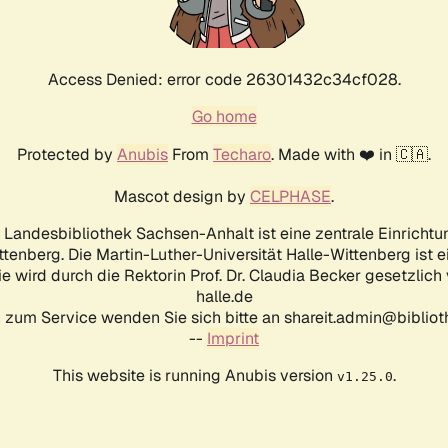
Access Denied: error code 26301432c34cf028.
Go home
Protected by
Anubis
From
Techaro
. Made with ❤️ in 🇨🇦.
Mascot design by
CELPHASE
.
d Landesbibliothek Sachsen-Anhalt ist eine zentrale Einrichtu
ttenberg. Die Martin-Luther-Universität Halle-Wittenberg ist 
ie wird durch die Rektorin Prof. Dr. Claudia Becker gesetzlich
halle.de
 zum Service wenden Sie sich bitte an shareit.admin@biblioth
--
Imprint
This website is running Anubis version
.
v1.25.0