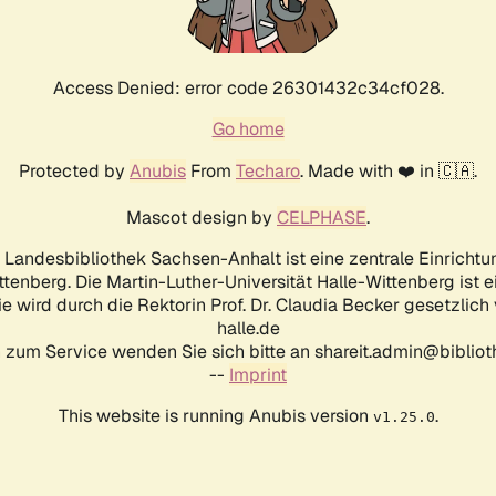
Access Denied: error code 26301432c34cf028.
Go home
Protected by
Anubis
From
Techaro
. Made with ❤️ in 🇨🇦.
Mascot design by
CELPHASE
.
d Landesbibliothek Sachsen-Anhalt ist eine zentrale Einrichtu
ttenberg. Die Martin-Luther-Universität Halle-Wittenberg ist 
ie wird durch die Rektorin Prof. Dr. Claudia Becker gesetzlich
halle.de
 zum Service wenden Sie sich bitte an shareit.admin@biblioth
--
Imprint
This website is running Anubis version
.
v1.25.0