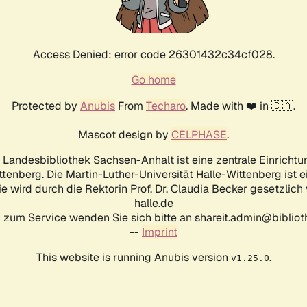
Access Denied: error code 26301432c34cf028.
Go home
Protected by
Anubis
From
Techaro
. Made with ❤️ in 🇨🇦.
Mascot design by
CELPHASE
.
d Landesbibliothek Sachsen-Anhalt ist eine zentrale Einrichtu
ttenberg. Die Martin-Luther-Universität Halle-Wittenberg ist 
ie wird durch die Rektorin Prof. Dr. Claudia Becker gesetzlich
halle.de
 zum Service wenden Sie sich bitte an shareit.admin@biblioth
--
Imprint
This website is running Anubis version
.
v1.25.0