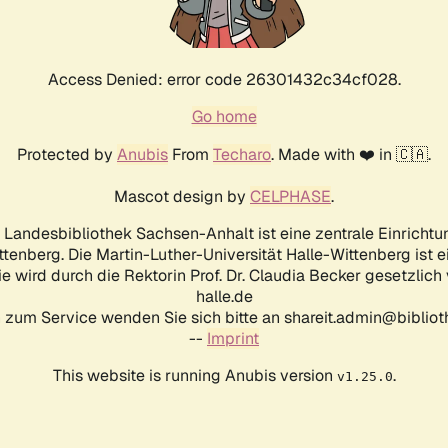
Access Denied: error code 26301432c34cf028.
Go home
Protected by
Anubis
From
Techaro
. Made with ❤️ in 🇨🇦.
Mascot design by
CELPHASE
.
d Landesbibliothek Sachsen-Anhalt ist eine zentrale Einrichtu
ttenberg. Die Martin-Luther-Universität Halle-Wittenberg ist 
ie wird durch die Rektorin Prof. Dr. Claudia Becker gesetzlich
halle.de
 zum Service wenden Sie sich bitte an shareit.admin@biblioth
--
Imprint
This website is running Anubis version
.
v1.25.0