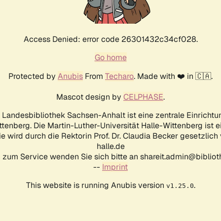
Access Denied: error code 26301432c34cf028.
Go home
Protected by
Anubis
From
Techaro
. Made with ❤️ in 🇨🇦.
Mascot design by
CELPHASE
.
d Landesbibliothek Sachsen-Anhalt ist eine zentrale Einrichtu
ttenberg. Die Martin-Luther-Universität Halle-Wittenberg ist 
ie wird durch die Rektorin Prof. Dr. Claudia Becker gesetzlich
halle.de
 zum Service wenden Sie sich bitte an shareit.admin@biblioth
--
Imprint
This website is running Anubis version
.
v1.25.0