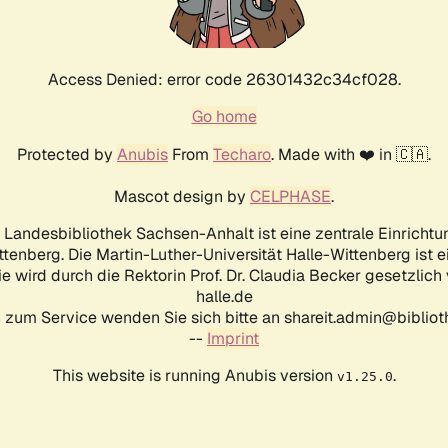
Access Denied: error code 26301432c34cf028.
Go home
Protected by
Anubis
From
Techaro
. Made with ❤️ in 🇨🇦.
Mascot design by
CELPHASE
.
d Landesbibliothek Sachsen-Anhalt ist eine zentrale Einrichtu
ttenberg. Die Martin-Luther-Universität Halle-Wittenberg ist 
ie wird durch die Rektorin Prof. Dr. Claudia Becker gesetzlich
halle.de
 zum Service wenden Sie sich bitte an shareit.admin@biblioth
--
Imprint
This website is running Anubis version
.
v1.25.0