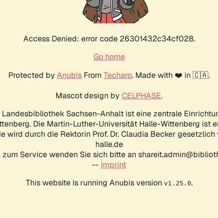
Access Denied: error code 26301432c34cf028.
Go home
Protected by
Anubis
From
Techaro
. Made with ❤️ in 🇨🇦.
Mascot design by
CELPHASE
.
d Landesbibliothek Sachsen-Anhalt ist eine zentrale Einrichtu
ttenberg. Die Martin-Luther-Universität Halle-Wittenberg ist 
ie wird durch die Rektorin Prof. Dr. Claudia Becker gesetzlich
halle.de
 zum Service wenden Sie sich bitte an shareit.admin@biblioth
--
Imprint
This website is running Anubis version
.
v1.25.0