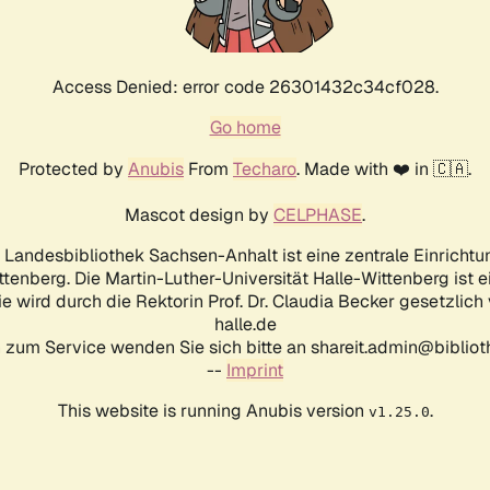
Access Denied: error code 26301432c34cf028.
Go home
Protected by
Anubis
From
Techaro
. Made with ❤️ in 🇨🇦.
Mascot design by
CELPHASE
.
d Landesbibliothek Sachsen-Anhalt ist eine zentrale Einrichtu
ttenberg. Die Martin-Luther-Universität Halle-Wittenberg ist 
ie wird durch die Rektorin Prof. Dr. Claudia Becker gesetzlich
halle.de
 zum Service wenden Sie sich bitte an shareit.admin@biblioth
--
Imprint
This website is running Anubis version
.
v1.25.0