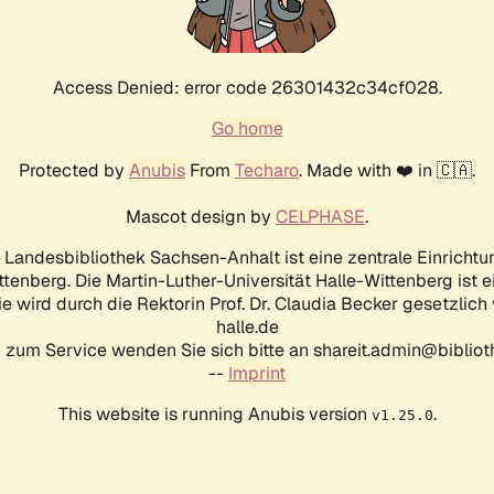
Access Denied: error code 26301432c34cf028.
Go home
Protected by
Anubis
From
Techaro
. Made with ❤️ in 🇨🇦.
Mascot design by
CELPHASE
.
d Landesbibliothek Sachsen-Anhalt ist eine zentrale Einrichtu
ttenberg. Die Martin-Luther-Universität Halle-Wittenberg ist 
ie wird durch die Rektorin Prof. Dr. Claudia Becker gesetzlich
halle.de
 zum Service wenden Sie sich bitte an shareit.admin@biblioth
--
Imprint
This website is running Anubis version
.
v1.25.0