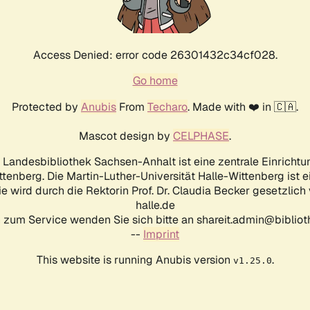
Access Denied: error code 26301432c34cf028.
Go home
Protected by
Anubis
From
Techaro
. Made with ❤️ in 🇨🇦.
Mascot design by
CELPHASE
.
d Landesbibliothek Sachsen-Anhalt ist eine zentrale Einrichtu
ttenberg. Die Martin-Luther-Universität Halle-Wittenberg ist 
ie wird durch die Rektorin Prof. Dr. Claudia Becker gesetzlich
halle.de
 zum Service wenden Sie sich bitte an shareit.admin@biblioth
--
Imprint
This website is running Anubis version
.
v1.25.0