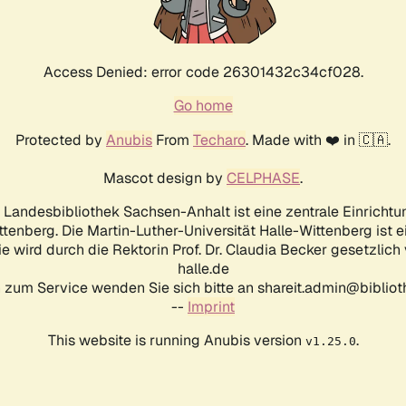
Access Denied: error code 26301432c34cf028.
Go home
Protected by
Anubis
From
Techaro
. Made with ❤️ in 🇨🇦.
Mascot design by
CELPHASE
.
d Landesbibliothek Sachsen-Anhalt ist eine zentrale Einrichtu
ttenberg. Die Martin-Luther-Universität Halle-Wittenberg ist 
ie wird durch die Rektorin Prof. Dr. Claudia Becker gesetzlich
halle.de
 zum Service wenden Sie sich bitte an shareit.admin@biblioth
--
Imprint
This website is running Anubis version
.
v1.25.0