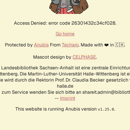
Access Denied: error code 26301432c34cf028.
Go home
Protected by
Anubis
From
Techaro
. Made with ❤️ in 🇨🇦.
Mascot design by
CELPHASE
.
d Landesbibliothek Sachsen-Anhalt ist eine zentrale Einrichtu
ttenberg. Die Martin-Luther-Universität Halle-Wittenberg ist 
ie wird durch die Rektorin Prof. Dr. Claudia Becker gesetzlich
halle.de
 zum Service wenden Sie sich bitte an shareit.admin@biblioth
--
Imprint
This website is running Anubis version
.
v1.25.0