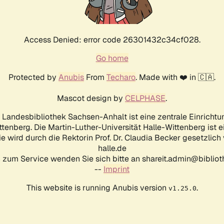
Access Denied: error code 26301432c34cf028.
Go home
Protected by
Anubis
From
Techaro
. Made with ❤️ in 🇨🇦.
Mascot design by
CELPHASE
.
d Landesbibliothek Sachsen-Anhalt ist eine zentrale Einrichtu
ttenberg. Die Martin-Luther-Universität Halle-Wittenberg ist 
ie wird durch die Rektorin Prof. Dr. Claudia Becker gesetzlich
halle.de
 zum Service wenden Sie sich bitte an shareit.admin@biblioth
--
Imprint
This website is running Anubis version
.
v1.25.0