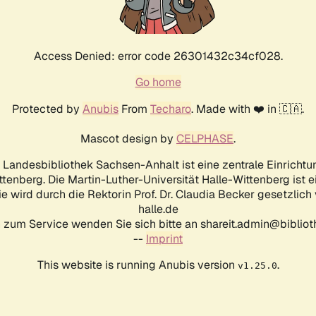
Access Denied: error code 26301432c34cf028.
Go home
Protected by
Anubis
From
Techaro
. Made with ❤️ in 🇨🇦.
Mascot design by
CELPHASE
.
d Landesbibliothek Sachsen-Anhalt ist eine zentrale Einrichtu
ttenberg. Die Martin-Luther-Universität Halle-Wittenberg ist 
ie wird durch die Rektorin Prof. Dr. Claudia Becker gesetzlich
halle.de
 zum Service wenden Sie sich bitte an shareit.admin@biblioth
--
Imprint
This website is running Anubis version
.
v1.25.0