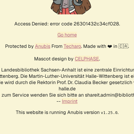
Access Denied: error code 26301432c34cf028.
Go home
Protected by
Anubis
From
Techaro
. Made with ❤️ in 🇨🇦.
Mascot design by
CELPHASE
.
d Landesbibliothek Sachsen-Anhalt ist eine zentrale Einrichtu
ttenberg. Die Martin-Luther-Universität Halle-Wittenberg ist 
ie wird durch die Rektorin Prof. Dr. Claudia Becker gesetzlich
halle.de
 zum Service wenden Sie sich bitte an shareit.admin@biblioth
--
Imprint
This website is running Anubis version
.
v1.25.0