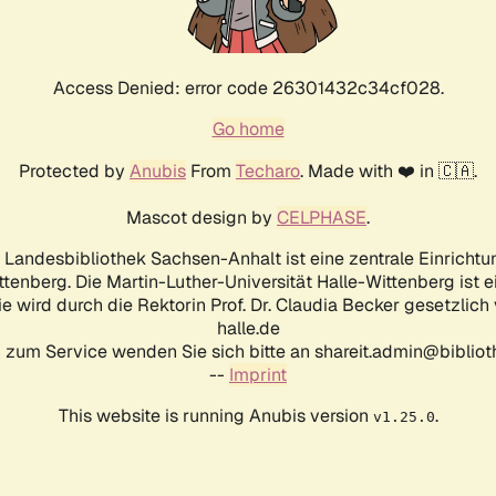
Access Denied: error code 26301432c34cf028.
Go home
Protected by
Anubis
From
Techaro
. Made with ❤️ in 🇨🇦.
Mascot design by
CELPHASE
.
d Landesbibliothek Sachsen-Anhalt ist eine zentrale Einrichtu
ttenberg. Die Martin-Luther-Universität Halle-Wittenberg ist 
ie wird durch die Rektorin Prof. Dr. Claudia Becker gesetzlich
halle.de
 zum Service wenden Sie sich bitte an shareit.admin@biblioth
--
Imprint
This website is running Anubis version
.
v1.25.0