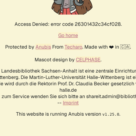
Access Denied: error code 26301432c34cf028.
Go home
Protected by
Anubis
From
Techaro
. Made with ❤️ in 🇨🇦.
Mascot design by
CELPHASE
.
d Landesbibliothek Sachsen-Anhalt ist eine zentrale Einrichtu
ttenberg. Die Martin-Luther-Universität Halle-Wittenberg ist 
ie wird durch die Rektorin Prof. Dr. Claudia Becker gesetzlich
halle.de
 zum Service wenden Sie sich bitte an shareit.admin@biblioth
--
Imprint
This website is running Anubis version
.
v1.25.0