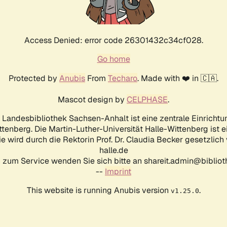
Access Denied: error code 26301432c34cf028.
Go home
Protected by
Anubis
From
Techaro
. Made with ❤️ in 🇨🇦.
Mascot design by
CELPHASE
.
d Landesbibliothek Sachsen-Anhalt ist eine zentrale Einrichtu
ttenberg. Die Martin-Luther-Universität Halle-Wittenberg ist 
ie wird durch die Rektorin Prof. Dr. Claudia Becker gesetzlich
halle.de
 zum Service wenden Sie sich bitte an shareit.admin@biblioth
--
Imprint
This website is running Anubis version
.
v1.25.0