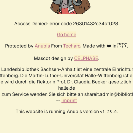
Access Denied: error code 26301432c34cf028.
Go home
Protected by
Anubis
From
Techaro
. Made with ❤️ in 🇨🇦.
Mascot design by
CELPHASE
.
d Landesbibliothek Sachsen-Anhalt ist eine zentrale Einrichtu
ttenberg. Die Martin-Luther-Universität Halle-Wittenberg ist 
ie wird durch die Rektorin Prof. Dr. Claudia Becker gesetzlich
halle.de
 zum Service wenden Sie sich bitte an shareit.admin@biblioth
--
Imprint
This website is running Anubis version
.
v1.25.0