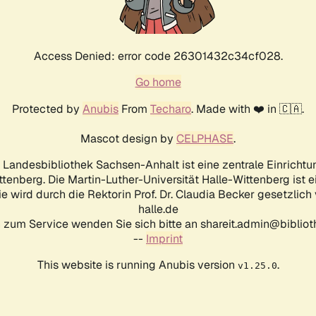
Access Denied: error code 26301432c34cf028.
Go home
Protected by
Anubis
From
Techaro
. Made with ❤️ in 🇨🇦.
Mascot design by
CELPHASE
.
d Landesbibliothek Sachsen-Anhalt ist eine zentrale Einrichtu
ttenberg. Die Martin-Luther-Universität Halle-Wittenberg ist 
ie wird durch die Rektorin Prof. Dr. Claudia Becker gesetzlich
halle.de
 zum Service wenden Sie sich bitte an shareit.admin@biblioth
--
Imprint
This website is running Anubis version
.
v1.25.0