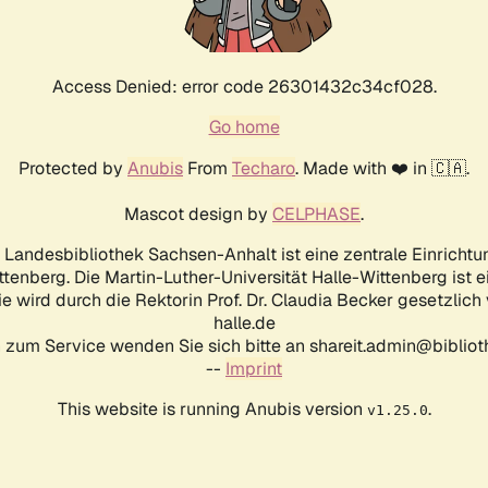
Access Denied: error code 26301432c34cf028.
Go home
Protected by
Anubis
From
Techaro
. Made with ❤️ in 🇨🇦.
Mascot design by
CELPHASE
.
d Landesbibliothek Sachsen-Anhalt ist eine zentrale Einrichtu
ttenberg. Die Martin-Luther-Universität Halle-Wittenberg ist 
ie wird durch die Rektorin Prof. Dr. Claudia Becker gesetzlich
halle.de
 zum Service wenden Sie sich bitte an shareit.admin@biblioth
--
Imprint
This website is running Anubis version
.
v1.25.0