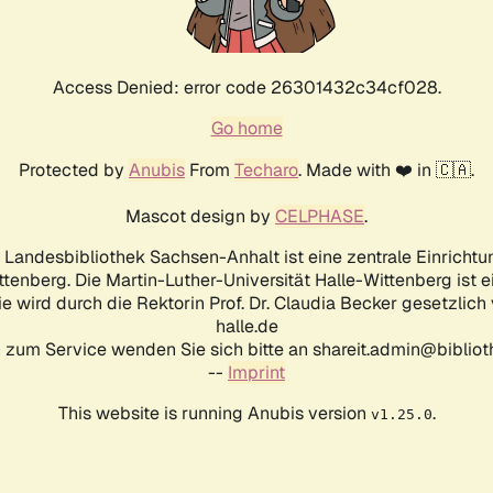
Access Denied: error code 26301432c34cf028.
Go home
Protected by
Anubis
From
Techaro
. Made with ❤️ in 🇨🇦.
Mascot design by
CELPHASE
.
d Landesbibliothek Sachsen-Anhalt ist eine zentrale Einrichtu
ttenberg. Die Martin-Luther-Universität Halle-Wittenberg ist 
ie wird durch die Rektorin Prof. Dr. Claudia Becker gesetzlich
halle.de
 zum Service wenden Sie sich bitte an shareit.admin@biblioth
--
Imprint
This website is running Anubis version
.
v1.25.0