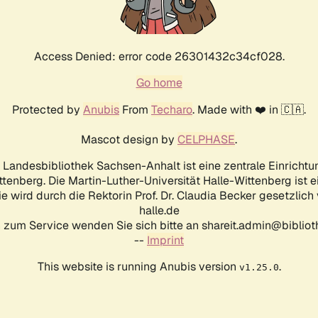
Access Denied: error code 26301432c34cf028.
Go home
Protected by
Anubis
From
Techaro
. Made with ❤️ in 🇨🇦.
Mascot design by
CELPHASE
.
d Landesbibliothek Sachsen-Anhalt ist eine zentrale Einrichtu
ttenberg. Die Martin-Luther-Universität Halle-Wittenberg ist 
ie wird durch die Rektorin Prof. Dr. Claudia Becker gesetzlich
halle.de
 zum Service wenden Sie sich bitte an shareit.admin@biblioth
--
Imprint
This website is running Anubis version
.
v1.25.0