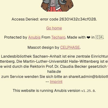
Access Denied: error code 26301432c34cf028.
Go home
Protected by
Anubis
From
Techaro
. Made with ❤️ in 🇨🇦.
Mascot design by
CELPHASE
.
d Landesbibliothek Sachsen-Anhalt ist eine zentrale Einrichtu
ttenberg. Die Martin-Luther-Universität Halle-Wittenberg ist 
ie wird durch die Rektorin Prof. Dr. Claudia Becker gesetzlich
halle.de
 zum Service wenden Sie sich bitte an shareit.admin@biblioth
--
Imprint
This website is running Anubis version
.
v1.25.0