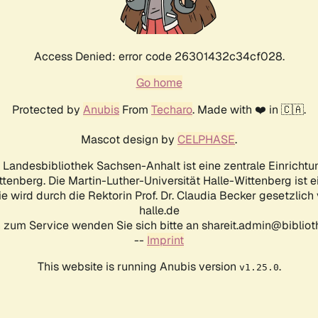
Access Denied: error code 26301432c34cf028.
Go home
Protected by
Anubis
From
Techaro
. Made with ❤️ in 🇨🇦.
Mascot design by
CELPHASE
.
d Landesbibliothek Sachsen-Anhalt ist eine zentrale Einrichtu
ttenberg. Die Martin-Luther-Universität Halle-Wittenberg ist 
ie wird durch die Rektorin Prof. Dr. Claudia Becker gesetzlich
halle.de
 zum Service wenden Sie sich bitte an shareit.admin@biblioth
--
Imprint
This website is running Anubis version
.
v1.25.0