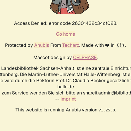
Access Denied: error code 26301432c34cf028.
Go home
Protected by
Anubis
From
Techaro
. Made with ❤️ in 🇨🇦.
Mascot design by
CELPHASE
.
d Landesbibliothek Sachsen-Anhalt ist eine zentrale Einrichtu
ttenberg. Die Martin-Luther-Universität Halle-Wittenberg ist 
ie wird durch die Rektorin Prof. Dr. Claudia Becker gesetzlich
halle.de
 zum Service wenden Sie sich bitte an shareit.admin@biblioth
--
Imprint
This website is running Anubis version
.
v1.25.0