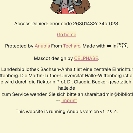
Access Denied: error code 26301432c34cf028.
Go home
Protected by
Anubis
From
Techaro
. Made with ❤️ in 🇨🇦.
Mascot design by
CELPHASE
.
d Landesbibliothek Sachsen-Anhalt ist eine zentrale Einrichtu
ttenberg. Die Martin-Luther-Universität Halle-Wittenberg ist 
ie wird durch die Rektorin Prof. Dr. Claudia Becker gesetzlich
halle.de
 zum Service wenden Sie sich bitte an shareit.admin@biblioth
--
Imprint
This website is running Anubis version
.
v1.25.0