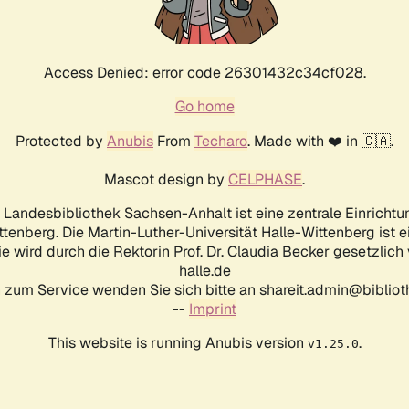
Access Denied: error code 26301432c34cf028.
Go home
Protected by
Anubis
From
Techaro
. Made with ❤️ in 🇨🇦.
Mascot design by
CELPHASE
.
d Landesbibliothek Sachsen-Anhalt ist eine zentrale Einrichtu
ttenberg. Die Martin-Luther-Universität Halle-Wittenberg ist 
ie wird durch die Rektorin Prof. Dr. Claudia Becker gesetzlich
halle.de
 zum Service wenden Sie sich bitte an shareit.admin@biblioth
--
Imprint
This website is running Anubis version
.
v1.25.0