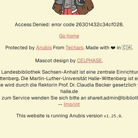
Access Denied: error code 26301432c34cf028.
Go home
Protected by
Anubis
From
Techaro
. Made with ❤️ in 🇨🇦.
Mascot design by
CELPHASE
.
d Landesbibliothek Sachsen-Anhalt ist eine zentrale Einrichtu
ttenberg. Die Martin-Luther-Universität Halle-Wittenberg ist 
ie wird durch die Rektorin Prof. Dr. Claudia Becker gesetzlich
halle.de
 zum Service wenden Sie sich bitte an shareit.admin@biblioth
--
Imprint
This website is running Anubis version
.
v1.25.0