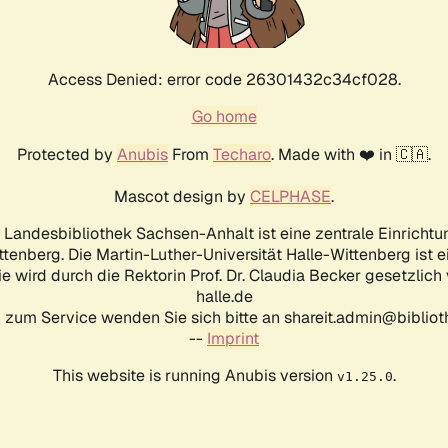
Access Denied: error code 26301432c34cf028.
Go home
Protected by
Anubis
From
Techaro
. Made with ❤️ in 🇨🇦.
Mascot design by
CELPHASE
.
d Landesbibliothek Sachsen-Anhalt ist eine zentrale Einrichtu
ttenberg. Die Martin-Luther-Universität Halle-Wittenberg ist 
ie wird durch die Rektorin Prof. Dr. Claudia Becker gesetzlich
halle.de
 zum Service wenden Sie sich bitte an shareit.admin@biblioth
--
Imprint
This website is running Anubis version
.
v1.25.0