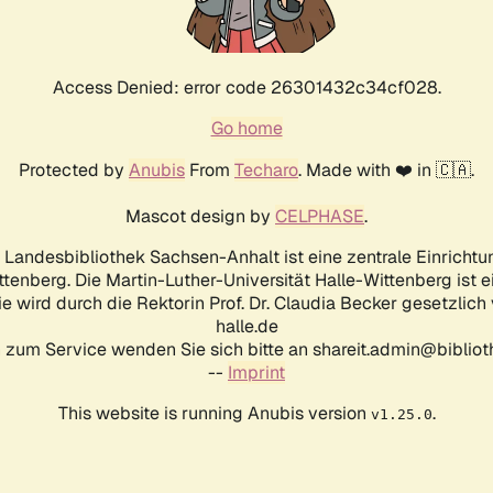
Access Denied: error code 26301432c34cf028.
Go home
Protected by
Anubis
From
Techaro
. Made with ❤️ in 🇨🇦.
Mascot design by
CELPHASE
.
d Landesbibliothek Sachsen-Anhalt ist eine zentrale Einrichtu
ttenberg. Die Martin-Luther-Universität Halle-Wittenberg ist 
ie wird durch die Rektorin Prof. Dr. Claudia Becker gesetzlich
halle.de
 zum Service wenden Sie sich bitte an shareit.admin@biblioth
--
Imprint
This website is running Anubis version
.
v1.25.0