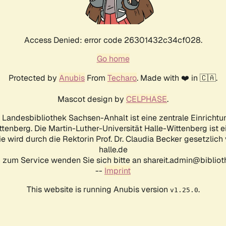
Access Denied: error code 26301432c34cf028.
Go home
Protected by
Anubis
From
Techaro
. Made with ❤️ in 🇨🇦.
Mascot design by
CELPHASE
.
d Landesbibliothek Sachsen-Anhalt ist eine zentrale Einrichtu
ttenberg. Die Martin-Luther-Universität Halle-Wittenberg ist 
ie wird durch die Rektorin Prof. Dr. Claudia Becker gesetzlich
halle.de
 zum Service wenden Sie sich bitte an shareit.admin@biblioth
--
Imprint
This website is running Anubis version
.
v1.25.0