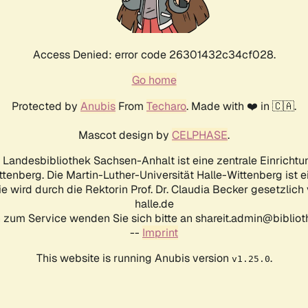
Access Denied: error code 26301432c34cf028.
Go home
Protected by
Anubis
From
Techaro
. Made with ❤️ in 🇨🇦.
Mascot design by
CELPHASE
.
d Landesbibliothek Sachsen-Anhalt ist eine zentrale Einrichtu
ttenberg. Die Martin-Luther-Universität Halle-Wittenberg ist 
ie wird durch die Rektorin Prof. Dr. Claudia Becker gesetzlich
halle.de
 zum Service wenden Sie sich bitte an shareit.admin@biblioth
--
Imprint
This website is running Anubis version
.
v1.25.0