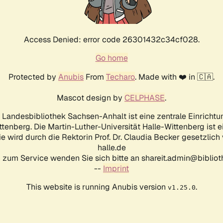
Access Denied: error code 26301432c34cf028.
Go home
Protected by
Anubis
From
Techaro
. Made with ❤️ in 🇨🇦.
Mascot design by
CELPHASE
.
d Landesbibliothek Sachsen-Anhalt ist eine zentrale Einrichtu
ttenberg. Die Martin-Luther-Universität Halle-Wittenberg ist 
ie wird durch die Rektorin Prof. Dr. Claudia Becker gesetzlich
halle.de
 zum Service wenden Sie sich bitte an shareit.admin@biblioth
--
Imprint
This website is running Anubis version
.
v1.25.0