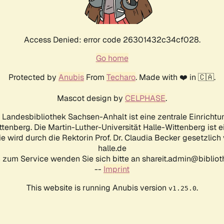
Access Denied: error code 26301432c34cf028.
Go home
Protected by
Anubis
From
Techaro
. Made with ❤️ in 🇨🇦.
Mascot design by
CELPHASE
.
d Landesbibliothek Sachsen-Anhalt ist eine zentrale Einrichtu
ttenberg. Die Martin-Luther-Universität Halle-Wittenberg ist 
ie wird durch die Rektorin Prof. Dr. Claudia Becker gesetzlich
halle.de
 zum Service wenden Sie sich bitte an shareit.admin@biblioth
--
Imprint
This website is running Anubis version
.
v1.25.0