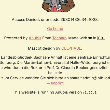
Access Denied: error code 26301432c34cf028.
Go home
Protected by
Anubis
From
Techaro
. Made with ❤️ in 🇨🇦.
Mascot design by
CELPHASE
.
d Landesbibliothek Sachsen-Anhalt ist eine zentrale Einrichtu
ttenberg. Die Martin-Luther-Universität Halle-Wittenberg ist 
ie wird durch die Rektorin Prof. Dr. Claudia Becker gesetzlich
halle.de
 zum Service wenden Sie sich bitte an shareit.admin@biblioth
--
Imprint
This website is running Anubis version
.
v1.25.0