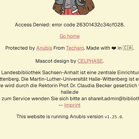
Access Denied: error code 26301432c34cf028.
Go home
Protected by
Anubis
From
Techaro
. Made with ❤️ in 🇨🇦.
Mascot design by
CELPHASE
.
d Landesbibliothek Sachsen-Anhalt ist eine zentrale Einrichtu
ttenberg. Die Martin-Luther-Universität Halle-Wittenberg ist 
ie wird durch die Rektorin Prof. Dr. Claudia Becker gesetzlich
halle.de
 zum Service wenden Sie sich bitte an shareit.admin@biblioth
--
Imprint
This website is running Anubis version
.
v1.25.0