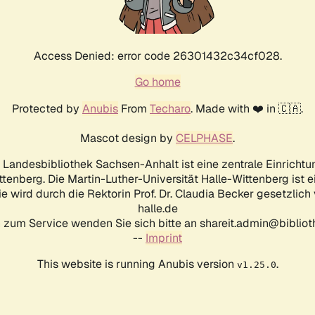
Access Denied: error code 26301432c34cf028.
Go home
Protected by
Anubis
From
Techaro
. Made with ❤️ in 🇨🇦.
Mascot design by
CELPHASE
.
d Landesbibliothek Sachsen-Anhalt ist eine zentrale Einrichtu
ttenberg. Die Martin-Luther-Universität Halle-Wittenberg ist 
ie wird durch die Rektorin Prof. Dr. Claudia Becker gesetzlich
halle.de
 zum Service wenden Sie sich bitte an shareit.admin@biblioth
--
Imprint
This website is running Anubis version
.
v1.25.0