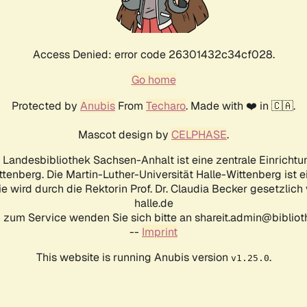
Access Denied: error code 26301432c34cf028.
Go home
Protected by
Anubis
From
Techaro
. Made with ❤️ in 🇨🇦.
Mascot design by
CELPHASE
.
d Landesbibliothek Sachsen-Anhalt ist eine zentrale Einrichtu
ttenberg. Die Martin-Luther-Universität Halle-Wittenberg ist 
ie wird durch die Rektorin Prof. Dr. Claudia Becker gesetzlich
halle.de
 zum Service wenden Sie sich bitte an shareit.admin@biblioth
--
Imprint
This website is running Anubis version
.
v1.25.0