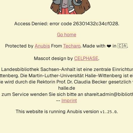
Access Denied: error code 26301432c34cf028.
Go home
Protected by
Anubis
From
Techaro
. Made with ❤️ in 🇨🇦.
Mascot design by
CELPHASE
.
d Landesbibliothek Sachsen-Anhalt ist eine zentrale Einrichtu
ttenberg. Die Martin-Luther-Universität Halle-Wittenberg ist 
ie wird durch die Rektorin Prof. Dr. Claudia Becker gesetzlich
halle.de
 zum Service wenden Sie sich bitte an shareit.admin@biblioth
--
Imprint
This website is running Anubis version
.
v1.25.0